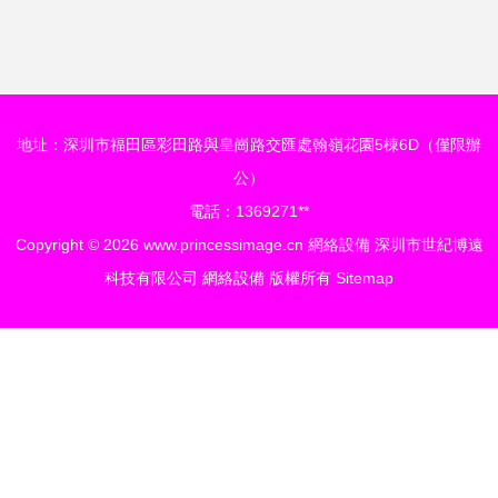
地址：深圳市福田區彩田路與皇崗路交匯處翰嶺花園5棟6D（僅限辦
公）
電話：1369271**
Copyright © 2026
www.princessimage.cn
網絡設備
深圳市世紀博遠
科技有限公司
網絡設備
版權所有
Sitemap